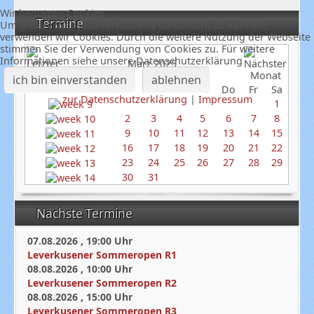
Wir benutzen Cookies
Termine
Um unsere Webseite fortlaufend verbessern zu können,
verwenden wir Cookies. Durch die weitere Nutzung der Webseite
stimmen Sie der Verwendung von Cookies zu. Für weitere
Informationen siehe unsere Datenschutzerklärung
März 2025
ich bin einverstanden
ablehnen
So
Mo
Di
Mi
Do
Fr
Sa
zur Datenschutzerklärung
|
Impressum
1
2
3
4
5
6
7
8
9
10
11
12
13
14
15
16
17
18
19
20
21
22
23
24
25
26
27
28
29
30
31
Nächste Termine
07.08.2026
,
19:00
Uhr
Leverkusener Sommeropen R1
08.08.2026
,
10:00
Uhr
Leverkusener Sommeropen R2
08.08.2026
,
15:00
Uhr
Leverkusener Sommeropen R3