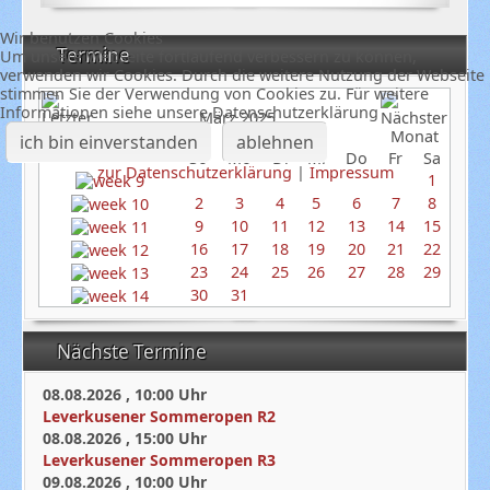
Wir benutzen Cookies
Termine
Um unsere Webseite fortlaufend verbessern zu können,
verwenden wir Cookies. Durch die weitere Nutzung der Webseite
stimmen Sie der Verwendung von Cookies zu. Für weitere
Informationen siehe unsere Datenschutzerklärung
März 2025
ich bin einverstanden
ablehnen
So
Mo
Di
Mi
Do
Fr
Sa
zur Datenschutzerklärung
|
Impressum
1
2
3
4
5
6
7
8
9
10
11
12
13
14
15
16
17
18
19
20
21
22
23
24
25
26
27
28
29
30
31
Nächste Termine
08.08.2026
,
10:00
Uhr
Leverkusener Sommeropen R2
08.08.2026
,
15:00
Uhr
Leverkusener Sommeropen R3
09.08.2026
,
10:00
Uhr