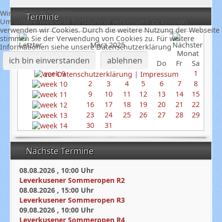
Wir benutzen Cookies
Termine
Um unsere Webseite fortlaufend verbessern zu können,
verwenden wir Cookies. Durch die weitere Nutzung der Webseite
stimmen Sie der Verwendung von Cookies zu. Für weitere
März 2025
Informationen siehe unsere Datenschutzerklärung
ich bin einverstanden
ablehnen
So
Mo
Di
Mi
Do
Fr
Sa
1
zur Datenschutzerklärung
|
Impressum
2
3
4
5
6
7
8
9
10
11
12
13
14
15
16
17
18
19
20
21
22
23
24
25
26
27
28
29
30
31
Nächste Termine
08.08.2026
,
10:00
Uhr
Leverkusener Sommeropen R2
08.08.2026
,
15:00
Uhr
Leverkusener Sommeropen R3
09.08.2026
,
10:00
Uhr
Leverkusener Sommeropen R4