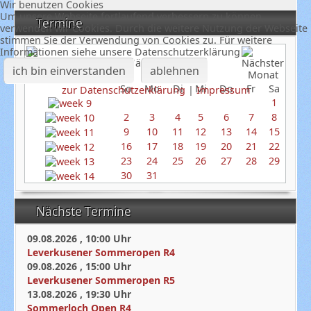
Wir benutzen Cookies
Um unsere Webseite fortlaufend verbessern zu können,
Termine
verwenden wir Cookies. Durch die weitere Nutzung der Webseite
stimmen Sie der Verwendung von Cookies zu. Für weitere
Informationen siehe unsere Datenschutzerklärung
März 2025
ich bin einverstanden
ablehnen
So
Mo
Di
Mi
Do
Fr
Sa
zur Datenschutzerklärung
|
Impressum
1
2
3
4
5
6
7
8
9
10
11
12
13
14
15
16
17
18
19
20
21
22
23
24
25
26
27
28
29
30
31
Nächste Termine
09.08.2026
,
10:00
Uhr
Leverkusener Sommeropen R4
09.08.2026
,
15:00
Uhr
Leverkusener Sommeropen R5
13.08.2026
,
19:30
Uhr
Sommerloch Open R4