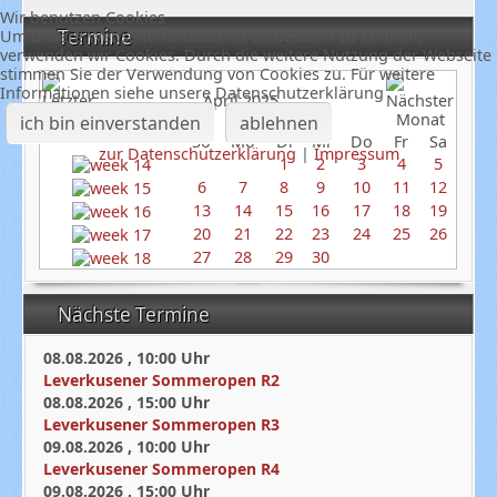
Wir benutzen Cookies
Termine
Um unsere Webseite fortlaufend verbessern zu können,
verwenden wir Cookies. Durch die weitere Nutzung der Webseite
stimmen Sie der Verwendung von Cookies zu. Für weitere
Informationen siehe unsere Datenschutzerklärung
April 2025
ich bin einverstanden
ablehnen
So
Mo
Di
Mi
Do
Fr
Sa
zur Datenschutzerklärung
|
Impressum
1
2
3
4
5
6
7
8
9
10
11
12
13
14
15
16
17
18
19
20
21
22
23
24
25
26
27
28
29
30
Nächste Termine
08.08.2026
,
10:00
Uhr
Leverkusener Sommeropen R2
08.08.2026
,
15:00
Uhr
Leverkusener Sommeropen R3
09.08.2026
,
10:00
Uhr
Leverkusener Sommeropen R4
09.08.2026
,
15:00
Uhr