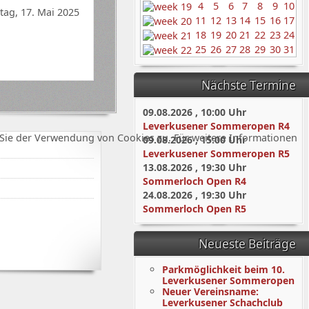
4
5
6
7
8
9
10
ag, 17. Mai 2025
11
12
13
14
15
16
17
18
19
20
21
22
23
24
25
26
27
28
29
30
31
Nächste Termine
09.08.2026
,
10:00
Uhr
Leverkusener Sommeropen R4
Sie der Verwendung von Cookies zu. Für weitere Informationen
09.08.2026
,
15:00
Uhr
Leverkusener Sommeropen R5
13.08.2026
,
19:30
Uhr
Sommerloch Open R4
24.08.2026
,
19:30
Uhr
Sommerloch Open R5
Neueste Beiträge
Parkmöglichkeit beim 10.
Leverkusener Sommeropen
Neuer Vereinsname:
Leverkusener Schachclub