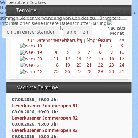
Wir benutzen Cookies
Um unsere Webseite fortlaufend verbessern zu können,
Termine
verwenden wir Cookies. Durch die weitere Nutzung der Webseite
stimmen Sie der Verwendung von Cookies zu. Für weitere
Informationen siehe unsere Datenschutzerklärung
Mai 2025
ich bin einverstanden
ablehnen
So
Mo
Di
Mi
Do
Fr
Sa
zur Datenschutzerklärung
|
Impressum
1
2
3
4
5
6
7
8
9
10
11
12
13
14
15
16
17
18
19
20
21
22
23
24
25
26
27
28
29
30
31
Nächste Termine
07.08.2026
,
19:00
Uhr
Leverkusener Sommeropen R1
08.08.2026
,
10:00
Uhr
Leverkusener Sommeropen R2
08.08.2026
,
15:00
Uhr
Leverkusener Sommeropen R3
09.08.2026
,
10:00
Uhr