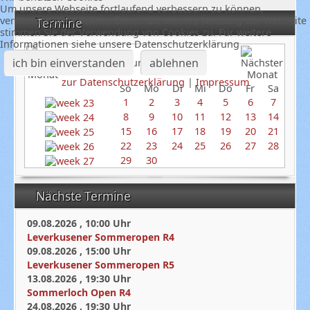
Um unsere Webseite fortlaufend verbessern zu können,
verwenden wir Cookies. Durch die weitere Nutzung der Webseite
Termine
stimmen Sie der Verwendung von Cookies zu. Für weitere
Informationen siehe unsere Datenschutzerklärung
ich bin einverstanden
ablehnen
Juni 2025
zur Datenschutzerklärung
|
Impressum
So
Mo
Di
Mi
Do
Fr
Sa
1
2
3
4
5
6
7
8
9
10
11
12
13
14
15
16
17
18
19
20
21
22
23
24
25
26
27
28
29
30
Nächste Termine
09.08.2026
,
10:00
Uhr
Leverkusener Sommeropen R4
09.08.2026
,
15:00
Uhr
Leverkusener Sommeropen R5
13.08.2026
,
19:30
Uhr
Sommerloch Open R4
24.08.2026
,
19:30
Uhr