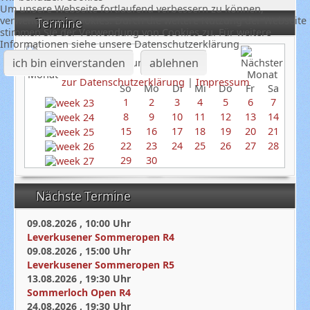
Um unsere Webseite fortlaufend verbessern zu können,
verwenden wir Cookies. Durch die weitere Nutzung der Webseite
Termine
stimmen Sie der Verwendung von Cookies zu. Für weitere
Informationen siehe unsere Datenschutzerklärung
ich bin einverstanden
ablehnen
Juni 2025
zur Datenschutzerklärung
|
Impressum
So
Mo
Di
Mi
Do
Fr
Sa
1
2
3
4
5
6
7
8
9
10
11
12
13
14
15
16
17
18
19
20
21
22
23
24
25
26
27
28
29
30
Nächste Termine
09.08.2026
,
10:00
Uhr
Leverkusener Sommeropen R4
09.08.2026
,
15:00
Uhr
Leverkusener Sommeropen R5
13.08.2026
,
19:30
Uhr
Sommerloch Open R4
24.08.2026
,
19:30
Uhr