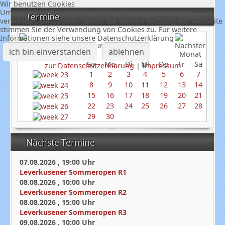
Wir benutzen Cookies
Um unsere Webseite fortlaufend verbessern zu können,
Termine
verwenden wir Cookies. Durch die weitere Nutzung der Webseite
stimmen Sie der Verwendung von Cookies zu. Für weitere
Informationen siehe unsere Datenschutzerklärung
Juni 2025
ich bin einverstanden
ablehnen
So
Mo
Di
Mi
Do
Fr
Sa
zur Datenschutzerklärung
|
Impressum
1
2
3
4
5
6
7
8
9
10
11
12
13
14
15
16
17
18
19
20
21
22
23
24
25
26
27
28
29
30
Nächste Termine
07.08.2026
,
19:00
Uhr
Leverkusener Sommeropen R1
08.08.2026
,
10:00
Uhr
Leverkusener Sommeropen R2
08.08.2026
,
15:00
Uhr
Leverkusener Sommeropen R3
09.08.2026
,
10:00
Uhr