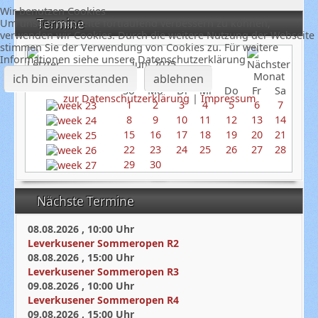
Wir benutzen Cookies
Termine
Um unsere Webseite fortlaufend verbessern zu können,
verwenden wir Cookies. Durch die weitere Nutzung der Webseite
stimmen Sie der Verwendung von Cookies zu. Für weitere
Informationen siehe unsere Datenschutzerklärung
Juni 2025
ich bin einverstanden
ablehnen
So
Mo
Di
Mi
Do
Fr
Sa
zur Datenschutzerklärung
|
Impressum
1
2
3
4
5
6
7
8
9
10
11
12
13
14
15
16
17
18
19
20
21
22
23
24
25
26
27
28
29
30
Nächste Termine
08.08.2026
,
10:00
Uhr
Leverkusener Sommeropen R2
08.08.2026
,
15:00
Uhr
Leverkusener Sommeropen R3
09.08.2026
,
10:00
Uhr
Leverkusener Sommeropen R4
09.08.2026
,
15:00
Uhr