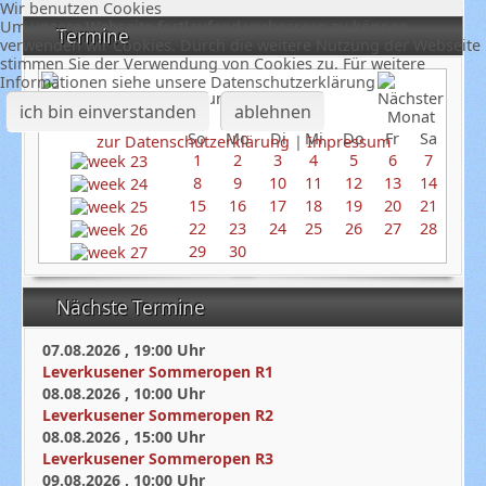
Wir benutzen Cookies
Um unsere Webseite fortlaufend verbessern zu können,
Termine
verwenden wir Cookies. Durch die weitere Nutzung der Webseite
stimmen Sie der Verwendung von Cookies zu. Für weitere
Informationen siehe unsere Datenschutzerklärung
Juni 2025
ich bin einverstanden
ablehnen
So
Mo
Di
Mi
Do
Fr
Sa
zur Datenschutzerklärung
|
Impressum
1
2
3
4
5
6
7
8
9
10
11
12
13
14
15
16
17
18
19
20
21
22
23
24
25
26
27
28
29
30
Nächste Termine
07.08.2026
,
19:00
Uhr
Leverkusener Sommeropen R1
08.08.2026
,
10:00
Uhr
Leverkusener Sommeropen R2
08.08.2026
,
15:00
Uhr
Leverkusener Sommeropen R3
09.08.2026
,
10:00
Uhr