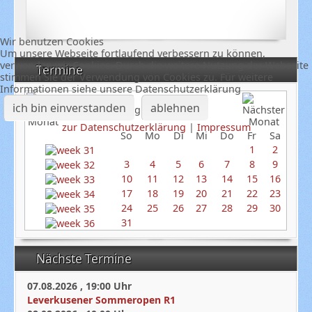
Wir benutzen Cookies
Um unsere Webseite fortlaufend verbessern zu können,
verwenden wir Cookies. Durch die weitere Nutzung der Webseite
Termine
stimmen Sie der Verwendung von Cookies zu. Für weitere
Informationen siehe unsere Datenschutzerklärung
ich bin einverstanden
ablehnen
August 2025
zur Datenschutzerklärung
|
Impressum
So
Mo
Di
Mi
Do
Fr
Sa
1
2
3
4
5
6
7
8
9
10
11
12
13
14
15
16
17
18
19
20
21
22
23
24
25
26
27
28
29
30
31
Nächste Termine
07.08.2026
,
19:00
Uhr
Leverkusener Sommeropen R1