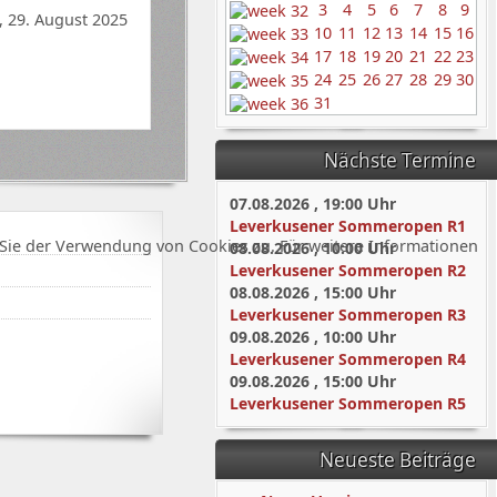
3
4
5
6
7
8
9
, 29. August 2025
10
11
12
13
14
15
16
17
18
19
20
21
22
23
24
25
26
27
28
29
30
31
Nächste Termine
07.08.2026
,
19:00
Uhr
Leverkusener Sommeropen R1
Sie der Verwendung von Cookies zu. Für weitere Informationen
08.08.2026
,
10:00
Uhr
Leverkusener Sommeropen R2
08.08.2026
,
15:00
Uhr
Leverkusener Sommeropen R3
09.08.2026
,
10:00
Uhr
Leverkusener Sommeropen R4
09.08.2026
,
15:00
Uhr
Leverkusener Sommeropen R5
Neueste Beiträge