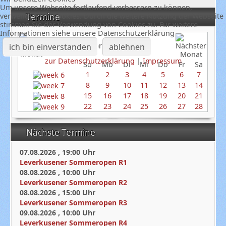
Um unsere Webseite fortlaufend verbessern zu können,
verwenden wir Cookies. Durch die weitere Nutzung der Webseite
Termine
stimmen Sie der Verwendung von Cookies zu. Für weitere
Informationen siehe unsere Datenschutzerklärung
Februar 2026
ich bin einverstanden
ablehnen
zur Datenschutzerklärung
|
Impressum
So
Mo
Di
Mi
Do
Fr
Sa
1
2
3
4
5
6
7
8
9
10
11
12
13
14
15
16
17
18
19
20
21
22
23
24
25
26
27
28
Nächste Termine
07.08.2026
,
19:00
Uhr
Leverkusener Sommeropen R1
08.08.2026
,
10:00
Uhr
Leverkusener Sommeropen R2
08.08.2026
,
15:00
Uhr
Leverkusener Sommeropen R3
09.08.2026
,
10:00
Uhr
Leverkusener Sommeropen R4