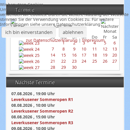
Wir benutzen Cookies
Termine
Um unsere Webseite fortlaufend verbessern zu können,
verwenden wir Cookies. Durch die weitere Nutzung der Webseite
stimmen Sie der Verwendung von Cookies zu. Für weitere
Informationen siehe unsere Datenschutzerklärung
Juni 2026
ich bin einverstanden
ablehnen
So
Mo
Di
Mi
Do
Fr
Sa
zur Datenschutzerklärung
|
Impressum
1
2
3
4
5
6
7
8
9
10
11
12
13
14
15
16
17
18
19
20
21
22
23
24
25
26
27
28
29
30
Nächste Termine
07.08.2026
,
19:00
Uhr
Leverkusener Sommeropen R1
08.08.2026
,
10:00
Uhr
Leverkusener Sommeropen R2
08.08.2026
,
15:00
Uhr
Leverkusener Sommeropen R3
09.08.2026
,
10:00
Uhr