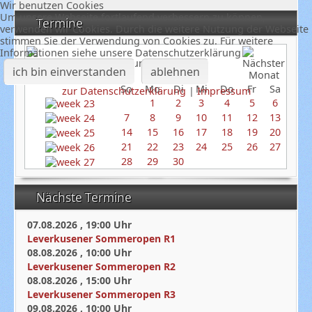
Wir benutzen Cookies
Um unsere Webseite fortlaufend verbessern zu können,
Termine
verwenden wir Cookies. Durch die weitere Nutzung der Webseite
stimmen Sie der Verwendung von Cookies zu. Für weitere
Informationen siehe unsere Datenschutzerklärung
Juni 2026
ich bin einverstanden
ablehnen
So
Mo
Di
Mi
Do
Fr
Sa
zur Datenschutzerklärung
|
Impressum
1
2
3
4
5
6
7
8
9
10
11
12
13
14
15
16
17
18
19
20
21
22
23
24
25
26
27
28
29
30
Nächste Termine
07.08.2026
,
19:00
Uhr
Leverkusener Sommeropen R1
08.08.2026
,
10:00
Uhr
Leverkusener Sommeropen R2
08.08.2026
,
15:00
Uhr
Leverkusener Sommeropen R3
09.08.2026
,
10:00
Uhr