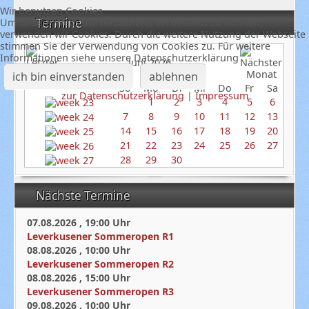
Wir benutzen Cookies
Termine
Um unsere Webseite fortlaufend verbessern zu können,
verwenden wir Cookies. Durch die weitere Nutzung der Webseite
stimmen Sie der Verwendung von Cookies zu. Für weitere
Informationen siehe unsere Datenschutzerklärung
Juni 2026
ich bin einverstanden
ablehnen
So
Mo
Di
Mi
Do
Fr
Sa
zur Datenschutzerklärung
|
Impressum
1
2
3
4
5
6
7
8
9
10
11
12
13
14
15
16
17
18
19
20
21
22
23
24
25
26
27
28
29
30
Nächste Termine
07.08.2026
,
19:00
Uhr
Leverkusener Sommeropen R1
08.08.2026
,
10:00
Uhr
Leverkusener Sommeropen R2
08.08.2026
,
15:00
Uhr
Leverkusener Sommeropen R3
09.08.2026
,
10:00
Uhr