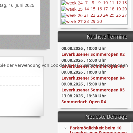
7
8
9
10
11
12
13
tag, 16. Juni 2026
14
15
16
17
18
19
20
21
22
23
24
25
26
27
28
29
30
Nächste Termine
08.08.2026
,
10:00
Uhr
Leverkusener Sommeropen R2
08.08.2026
,
15:00
Uhr
Sie der Verwendung von Cookies zu. Für weitere Informationen
Leverkusener Sommeropen R3
09.08.2026
,
10:00
Uhr
Leverkusener Sommeropen R4
09.08.2026
,
15:00
Uhr
Leverkusener Sommeropen R5
13.08.2026
,
19:30
Uhr
Sommerloch Open R4
Neueste Beiträge
Parkmöglichkeit beim 10.
Leverkusener Sommeropen