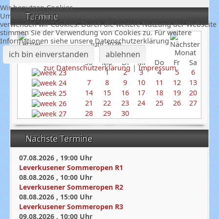
Wir benutzen Cookies
Termine
Um unsere Webseite fortlaufend verbessern zu können,
verwenden wir Cookies. Durch die weitere Nutzung der Webseite
stimmen Sie der Verwendung von Cookies zu. Für weitere
Informationen siehe unsere Datenschutzerklärung
Juni 2026
ich bin einverstanden
ablehnen
So
Mo
Di
Mi
Do
Fr
Sa
zur Datenschutzerklärung
|
Impressum
1
2
3
4
5
6
7
8
9
10
11
12
13
14
15
16
17
18
19
20
21
22
23
24
25
26
27
28
29
30
Nächste Termine
07.08.2026
,
19:00
Uhr
Leverkusener Sommeropen R1
08.08.2026
,
10:00
Uhr
Leverkusener Sommeropen R2
08.08.2026
,
15:00
Uhr
Leverkusener Sommeropen R3
09.08.2026
,
10:00
Uhr