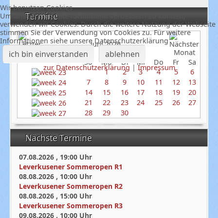
Wir benutzen Cookies
Termine
Um unsere Webseite fortlaufend verbessern zu können,
verwenden wir Cookies. Durch die weitere Nutzung der Webseite
stimmen Sie der Verwendung von Cookies zu. Für weitere
Informationen siehe unsere Datenschutzerklärung
Juni 2026
ich bin einverstanden
ablehnen
So
Mo
Di
Mi
Do
Fr
Sa
zur Datenschutzerklärung
|
Impressum
1
2
3
4
5
6
7
8
9
10
11
12
13
14
15
16
17
18
19
20
21
22
23
24
25
26
27
28
29
30
Nächste Termine
07.08.2026
,
19:00
Uhr
Leverkusener Sommeropen R1
08.08.2026
,
10:00
Uhr
Leverkusener Sommeropen R2
08.08.2026
,
15:00
Uhr
Leverkusener Sommeropen R3
09.08.2026
,
10:00
Uhr