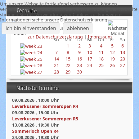
Um unsere Webseite fortlaufend verbessern zu können,
verwenden wir Cookies. Durch die weitere Nutzung der Webseite
Termine
stimmen Sie der Verwendung von Cookies zu. Für weitere
Informationen siehe unsere Datenschutzerklärung
ich bin einverstanden
ablehnen
Juni 2026
zur Datenschutzerklärung
|
Impressum
So
Mo
Di
Mi
Do
Fr
Sa
1
2
3
4
5
6
7
8
9
10
11
12
13
14
15
16
17
18
19
20
21
22
23
24
25
26
27
28
29
30
Nächste Termine
09.08.2026
,
10:00
Uhr
Leverkusener Sommeropen R4
09.08.2026
,
15:00
Uhr
Leverkusener Sommeropen R5
13.08.2026
,
19:30
Uhr
Sommerloch Open R4
24.08.2026
,
19:30
Uhr