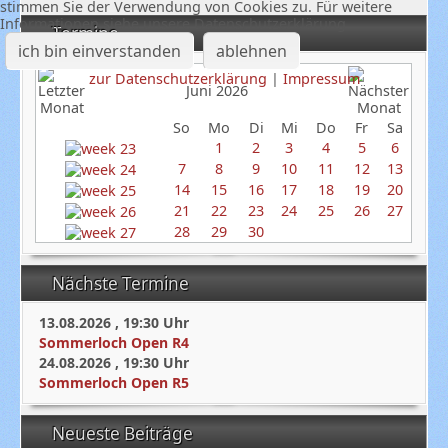
stimmen Sie der Verwendung von Cookies zu. Für weitere
Informationen siehe unsere Datenschutzerklärung
Termine
ich bin einverstanden
ablehnen
zur Datenschutzerklärung
|
Impressum
Juni 2026
So
Mo
Di
Mi
Do
Fr
Sa
1
2
3
4
5
6
7
8
9
10
11
12
13
14
15
16
17
18
19
20
21
22
23
24
25
26
27
28
29
30
Nächste Termine
13.08.2026
,
19:30
Uhr
Sommerloch Open R4
24.08.2026
,
19:30
Uhr
Sommerloch Open R5
Neueste Beiträge