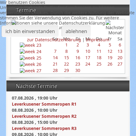
Wir benutzen Cookies
Um unsere Webseite fortlaufend verbessern zu können,
Termine
verwenden wir Cookies. Durch die weitere Nutzung der Webseite
stimmen Sie der Verwendung von Cookies zu. Für weitere
Informationen siehe unsere Datenschutzerklärung
Juni 2026
ich bin einverstanden
ablehnen
So
Mo
Di
Mi
Do
Fr
Sa
zur Datenschutzerklärung
|
Impressum
1
2
3
4
5
6
7
8
9
10
11
12
13
14
15
16
17
18
19
20
21
22
23
24
25
26
27
28
29
30
Nächste Termine
07.08.2026
,
19:00
Uhr
Leverkusener Sommeropen R1
08.08.2026
,
10:00
Uhr
Leverkusener Sommeropen R2
08.08.2026
,
15:00
Uhr
Leverkusener Sommeropen R3
09.08.2026
,
10:00
Uhr