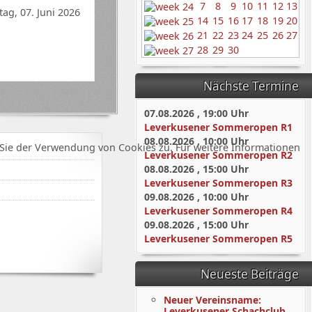
7
8
9
10
11
12
13
ag, 07. Juni 2026
14
15
16
17
18
19
20
21
22
23
24
25
26
27
28
29
30
Nächste Termine
07.08.2026
,
19:00
Uhr
Leverkusener Sommeropen R1
08.08.2026
,
10:00
Uhr
Sie der Verwendung von Cookies zu. Für weitere Informationen
Leverkusener Sommeropen R2
08.08.2026
,
15:00
Uhr
Leverkusener Sommeropen R3
09.08.2026
,
10:00
Uhr
Leverkusener Sommeropen R4
09.08.2026
,
15:00
Uhr
Leverkusener Sommeropen R5
Neueste Beiträge
Neuer Vereinsname:
Leverkusener Schachclub