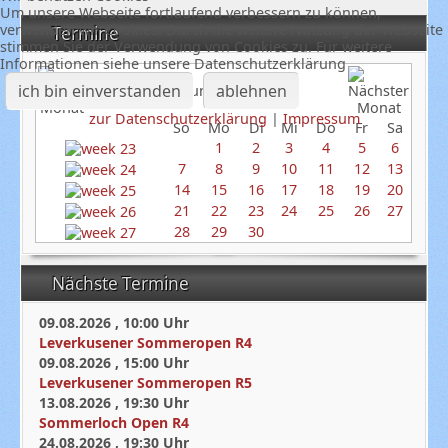
Um unsere Webseite fortlaufend verbessern zu können,
verwenden wir Cookies. Durch die weitere Nutzung der Webseite
Termine
stimmen Sie der Verwendung von Cookies zu. Für weitere
Informationen siehe unsere Datenschutzerklärung
ich bin einverstanden
ablehnen
Juni 2026
zur Datenschutzerklärung
|
Impressum
So
Mo
Di
Mi
Do
Fr
Sa
1
2
3
4
5
6
7
8
9
10
11
12
13
14
15
16
17
18
19
20
21
22
23
24
25
26
27
28
29
30
Nächste Termine
09.08.2026
,
10:00
Uhr
Leverkusener Sommeropen R4
09.08.2026
,
15:00
Uhr
Leverkusener Sommeropen R5
13.08.2026
,
19:30
Uhr
Sommerloch Open R4
24.08.2026
,
19:30
Uhr