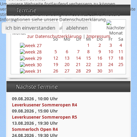
Um unsere Webseite fortlaufend verbessern zu können,
verwenden wir Cookies. Durch die weitere Nutzung der Webseite
Termine
stimmen Sie der Verwendung von Cookies zu. Für weitere
Informationen siehe unsere Datenschutzerklärung
ich bin einverstanden
ablehnen
Juli 2026
zur Datenschutzerklärung
|
Impressum
So
Mo
Di
Mi
Do
Fr
Sa
1
2
3
4
5
6
7
8
9
10
11
12
13
14
15
16
17
18
19
20
21
22
23
24
25
26
27
28
29
30
31
Nächste Termine
09.08.2026
,
10:00
Uhr
Leverkusener Sommeropen R4
09.08.2026
,
15:00
Uhr
Leverkusener Sommeropen R5
13.08.2026
,
19:30
Uhr
Sommerloch Open R4
24.08.2026
,
19:30
Uhr