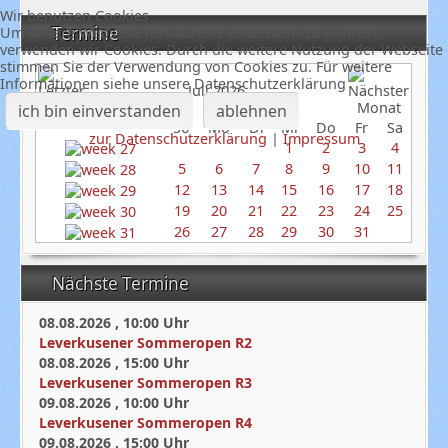
Wir benutzen Cookies
Termine
Um unsere Webseite fortlaufend verbessern zu können,
verwenden wir Cookies. Durch die weitere Nutzung der Webseite
stimmen Sie der Verwendung von Cookies zu. Für weitere
Informationen siehe unsere Datenschutzerklärung
Juli 2026
ich bin einverstanden
ablehnen
So
Mo
Di
Mi
Do
Fr
Sa
zur Datenschutzerklärung
|
Impressum
1
2
3
4
5
6
7
8
9
10
11
12
13
14
15
16
17
18
19
20
21
22
23
24
25
26
27
28
29
30
31
Nächste Termine
08.08.2026
,
10:00
Uhr
Leverkusener Sommeropen R2
08.08.2026
,
15:00
Uhr
Leverkusener Sommeropen R3
09.08.2026
,
10:00
Uhr
Leverkusener Sommeropen R4
09.08.2026
,
15:00
Uhr