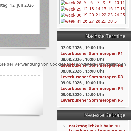
5
6
7
8
9
10
11
tag, 12. Juli 2026
12
13
14
15
16
17
18
19
20
21
22
23
24
25
26
27
28
29
30
31
Nächste Termine
07.08.2026
,
19:00
Uhr
Leverkusener Sommeropen R1
08.08.2026
,
10:00
Uhr
Sie der Verwendung von Cookies zu. Für weitere Informationen
Leverkusener Sommeropen R2
08.08.2026
,
15:00
Uhr
Leverkusener Sommeropen R3
09.08.2026
,
10:00
Uhr
Leverkusener Sommeropen R4
09.08.2026
,
15:00
Uhr
Leverkusener Sommeropen R5
Neueste Beiträge
Parkmöglichkeit beim 10.
Leverkusener Sommeropen