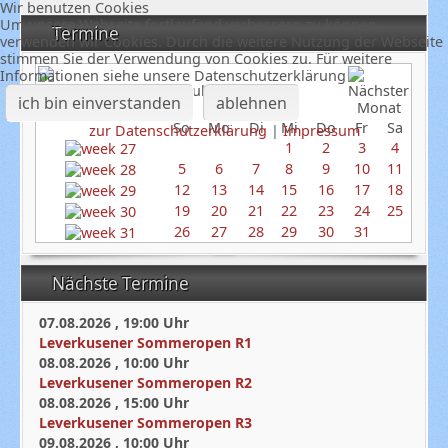
Wir benutzen Cookies
Um unsere Webseite fortlaufend verbessern zu können,
Termine
verwenden wir Cookies. Durch die weitere Nutzung der Webseite
stimmen Sie der Verwendung von Cookies zu. Für weitere
Informationen siehe unsere Datenschutzerklärung
Juli 2026
ich bin einverstanden
ablehnen
So
Mo
Di
Mi
Do
Fr
Sa
zur Datenschutzerklärung
|
Impressum
1
2
3
4
5
6
7
8
9
10
11
12
13
14
15
16
17
18
19
20
21
22
23
24
25
26
27
28
29
30
31
Nächste Termine
07.08.2026
,
19:00
Uhr
Leverkusener Sommeropen R1
08.08.2026
,
10:00
Uhr
Leverkusener Sommeropen R2
08.08.2026
,
15:00
Uhr
Leverkusener Sommeropen R3
09.08.2026
,
10:00
Uhr