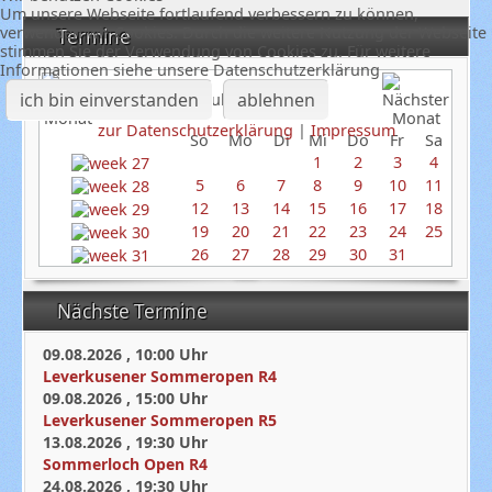
Um unsere Webseite fortlaufend verbessern zu können,
verwenden wir Cookies. Durch die weitere Nutzung der Webseite
Termine
stimmen Sie der Verwendung von Cookies zu. Für weitere
Informationen siehe unsere Datenschutzerklärung
ich bin einverstanden
ablehnen
Juli 2026
zur Datenschutzerklärung
|
Impressum
So
Mo
Di
Mi
Do
Fr
Sa
1
2
3
4
5
6
7
8
9
10
11
12
13
14
15
16
17
18
19
20
21
22
23
24
25
26
27
28
29
30
31
Nächste Termine
09.08.2026
,
10:00
Uhr
Leverkusener Sommeropen R4
09.08.2026
,
15:00
Uhr
Leverkusener Sommeropen R5
13.08.2026
,
19:30
Uhr
Sommerloch Open R4
24.08.2026
,
19:30
Uhr