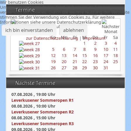
Wir benutzen Cookies
Um unsere Webseite fortlaufend verbessern zu können,
Termine
verwenden wir Cookies. Durch die weitere Nutzung der Webseite
stimmen Sie der Verwendung von Cookies zu. Für weitere
Informationen siehe unsere Datenschutzerklärung
Juli 2026
ich bin einverstanden
ablehnen
So
Mo
Di
Mi
Do
Fr
Sa
zur Datenschutzerklärung
|
Impressum
1
2
3
4
5
6
7
8
9
10
11
12
13
14
15
16
17
18
19
20
21
22
23
24
25
26
27
28
29
30
31
Nächste Termine
07.08.2026
,
19:00
Uhr
Leverkusener Sommeropen R1
08.08.2026
,
10:00
Uhr
Leverkusener Sommeropen R2
08.08.2026
,
15:00
Uhr
Leverkusener Sommeropen R3
09.08.2026
,
10:00
Uhr