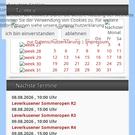
Wir benutzen Cookies
Termine
Um unsere Webseite fortlaufend verbessern zu können,
verwenden wir Cookies. Durch die weitere Nutzung der Webseite
stimmen Sie der Verwendung von Cookies zu. Für weitere
Informationen siehe unsere Datenschutzerklärung
Juli 2026
ich bin einverstanden
ablehnen
So
Mo
Di
Mi
Do
Fr
Sa
zur Datenschutzerklärung
|
Impressum
1
2
3
4
5
6
7
8
9
10
11
12
13
14
15
16
17
18
19
20
21
22
23
24
25
26
27
28
29
30
31
Nächste Termine
08.08.2026
,
10:00
Uhr
Leverkusener Sommeropen R2
08.08.2026
,
15:00
Uhr
Leverkusener Sommeropen R3
09.08.2026
,
10:00
Uhr
Leverkusener Sommeropen R4
09.08.2026
,
15:00
Uhr