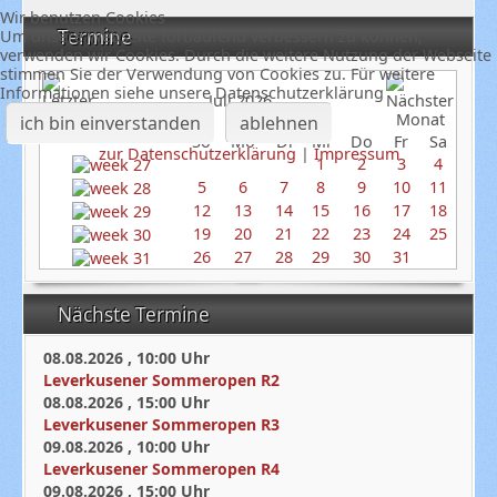
Wir benutzen Cookies
Termine
Um unsere Webseite fortlaufend verbessern zu können,
verwenden wir Cookies. Durch die weitere Nutzung der Webseite
stimmen Sie der Verwendung von Cookies zu. Für weitere
Informationen siehe unsere Datenschutzerklärung
Juli 2026
ich bin einverstanden
ablehnen
So
Mo
Di
Mi
Do
Fr
Sa
zur Datenschutzerklärung
|
Impressum
1
2
3
4
5
6
7
8
9
10
11
12
13
14
15
16
17
18
19
20
21
22
23
24
25
26
27
28
29
30
31
Nächste Termine
08.08.2026
,
10:00
Uhr
Leverkusener Sommeropen R2
08.08.2026
,
15:00
Uhr
Leverkusener Sommeropen R3
09.08.2026
,
10:00
Uhr
Leverkusener Sommeropen R4
09.08.2026
,
15:00
Uhr