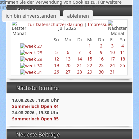
stimmen Sie der Verwendung von Cookies zu. Für weitere
Informationen siehe unsere Datenschutzerklärung
Termine
ich bin einverstanden
ablehnen
zur Datenschutzerklärung
|
Impressum
Juli 2026
So
Mo
Di
Mi
Do
Fr
Sa
1
2
3
4
5
6
7
8
9
10
11
12
13
14
15
16
17
18
19
20
21
22
23
24
25
26
27
28
29
30
31
Nächste Termine
13.08.2026
,
19:30
Uhr
Sommerloch Open R4
24.08.2026
,
19:30
Uhr
Sommerloch Open R5
Neueste Beiträge