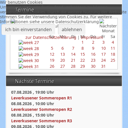
Wir benutzen Cookies
Um unsere Webseite fortlaufend verbessern zu können,
Termine
verwenden wir Cookies. Durch die weitere Nutzung der Webseite
stimmen Sie der Verwendung von Cookies zu. Für weitere
Informationen siehe unsere Datenschutzerklärung
Juli 2026
ich bin einverstanden
ablehnen
So
Mo
Di
Mi
Do
Fr
Sa
zur Datenschutzerklärung
|
Impressum
1
2
3
4
5
6
7
8
9
10
11
12
13
14
15
16
17
18
19
20
21
22
23
24
25
26
27
28
29
30
31
Nächste Termine
07.08.2026
,
19:00
Uhr
Leverkusener Sommeropen R1
08.08.2026
,
10:00
Uhr
Leverkusener Sommeropen R2
08.08.2026
,
15:00
Uhr
Leverkusener Sommeropen R3
09.08.2026
,
10:00
Uhr