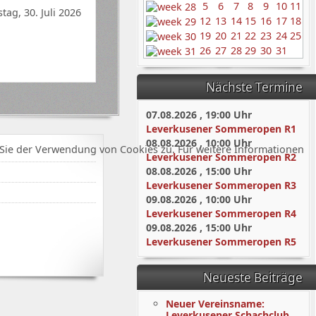
5
6
7
8
9
10
11
ag, 30. Juli 2026
12
13
14
15
16
17
18
19
20
21
22
23
24
25
26
27
28
29
30
31
Nächste Termine
07.08.2026
,
19:00
Uhr
Leverkusener Sommeropen R1
08.08.2026
,
10:00
Uhr
Sie der Verwendung von Cookies zu. Für weitere Informationen
Leverkusener Sommeropen R2
08.08.2026
,
15:00
Uhr
Leverkusener Sommeropen R3
09.08.2026
,
10:00
Uhr
Leverkusener Sommeropen R4
09.08.2026
,
15:00
Uhr
Leverkusener Sommeropen R5
Neueste Beiträge
Neuer Vereinsname:
Leverkusener Schachclub