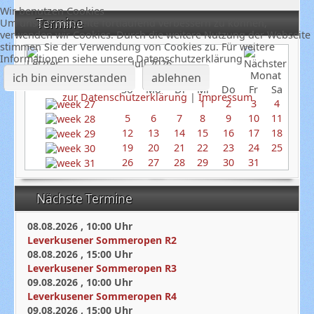
Wir benutzen Cookies
Termine
Um unsere Webseite fortlaufend verbessern zu können,
verwenden wir Cookies. Durch die weitere Nutzung der Webseite
stimmen Sie der Verwendung von Cookies zu. Für weitere
Informationen siehe unsere Datenschutzerklärung
Juli 2026
ich bin einverstanden
ablehnen
So
Mo
Di
Mi
Do
Fr
Sa
zur Datenschutzerklärung
|
Impressum
1
2
3
4
5
6
7
8
9
10
11
12
13
14
15
16
17
18
19
20
21
22
23
24
25
26
27
28
29
30
31
Nächste Termine
08.08.2026
,
10:00
Uhr
Leverkusener Sommeropen R2
08.08.2026
,
15:00
Uhr
Leverkusener Sommeropen R3
09.08.2026
,
10:00
Uhr
Leverkusener Sommeropen R4
09.08.2026
,
15:00
Uhr