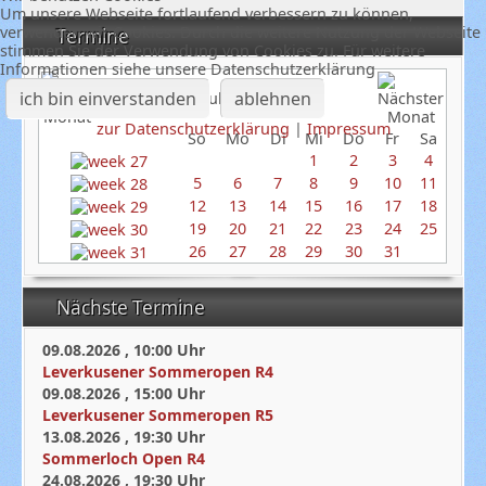
Um unsere Webseite fortlaufend verbessern zu können,
verwenden wir Cookies. Durch die weitere Nutzung der Webseite
Termine
stimmen Sie der Verwendung von Cookies zu. Für weitere
Informationen siehe unsere Datenschutzerklärung
ich bin einverstanden
ablehnen
Juli 2026
zur Datenschutzerklärung
|
Impressum
So
Mo
Di
Mi
Do
Fr
Sa
1
2
3
4
5
6
7
8
9
10
11
12
13
14
15
16
17
18
19
20
21
22
23
24
25
26
27
28
29
30
31
Nächste Termine
09.08.2026
,
10:00
Uhr
Leverkusener Sommeropen R4
09.08.2026
,
15:00
Uhr
Leverkusener Sommeropen R5
13.08.2026
,
19:30
Uhr
Sommerloch Open R4
24.08.2026
,
19:30
Uhr