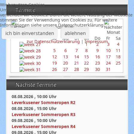
Wir benutzen Cookies
Termine
Um unsere Webseite fortlaufend verbessern zu können,
verwenden wir Cookies. Durch die weitere Nutzung der Webseite
stimmen Sie der Verwendung von Cookies zu. Für weitere
Informationen siehe unsere Datenschutzerklärung
Juli 2026
ich bin einverstanden
ablehnen
So
Mo
Di
Mi
Do
Fr
Sa
zur Datenschutzerklärung
|
Impressum
1
2
3
4
5
6
7
8
9
10
11
12
13
14
15
16
17
18
19
20
21
22
23
24
25
26
27
28
29
30
31
Nächste Termine
08.08.2026
,
10:00
Uhr
Leverkusener Sommeropen R2
08.08.2026
,
15:00
Uhr
Leverkusener Sommeropen R3
09.08.2026
,
10:00
Uhr
Leverkusener Sommeropen R4
09.08.2026
,
15:00
Uhr