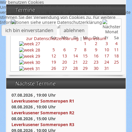
Wir benutzen Cookies
Um unsere Webseite fortlaufend verbessern zu können,
Termine
verwenden wir Cookies. Durch die weitere Nutzung der Webseite
stimmen Sie der Verwendung von Cookies zu. Für weitere
Informationen siehe unsere Datenschutzerklärung
Juli 2026
ich bin einverstanden
ablehnen
So
Mo
Di
Mi
Do
Fr
Sa
zur Datenschutzerklärung
|
Impressum
1
2
3
4
5
6
7
8
9
10
11
12
13
14
15
16
17
18
19
20
21
22
23
24
25
26
27
28
29
30
31
Nächste Termine
07.08.2026
,
19:00
Uhr
Leverkusener Sommeropen R1
08.08.2026
,
10:00
Uhr
Leverkusener Sommeropen R2
08.08.2026
,
15:00
Uhr
Leverkusener Sommeropen R3
09.08.2026
,
10:00
Uhr