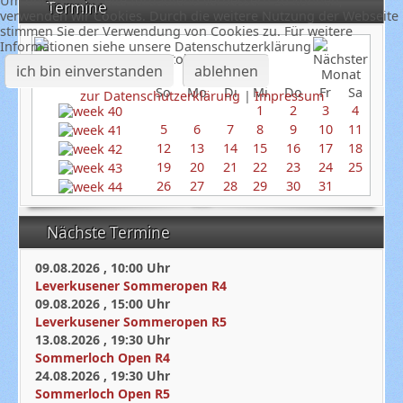
Um unsere Webseite fortlaufend verbessern zu können,
Termine
verwenden wir Cookies. Durch die weitere Nutzung der Webseite
stimmen Sie der Verwendung von Cookies zu. Für weitere
Informationen siehe unsere Datenschutzerklärung
Oktober 2025
ich bin einverstanden
ablehnen
So
Mo
Di
Mi
Do
Fr
Sa
zur Datenschutzerklärung
|
Impressum
1
2
3
4
5
6
7
8
9
10
11
12
13
14
15
16
17
18
19
20
21
22
23
24
25
26
27
28
29
30
31
Nächste Termine
09.08.2026
,
10:00
Uhr
Leverkusener Sommeropen R4
09.08.2026
,
15:00
Uhr
Leverkusener Sommeropen R5
13.08.2026
,
19:30
Uhr
Sommerloch Open R4
24.08.2026
,
19:30
Uhr
Sommerloch Open R5