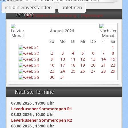
ich bin einverstanden
ablehnen
Termine
zur Datenschutzerklärung
|
Impressum
August 2026
So
Mo
Di
Mi
Do
Fr
Sa
1
2
3
4
5
6
7
8
9
10
11
12
13
14
15
16
17
18
19
20
21
22
23
24
25
26
27
28
29
30
31
Nächste Termine
07.08.2026
,
19:00
Uhr
Leverkusener Sommeropen R1
08.08.2026
,
10:00
Uhr
Leverkusener Sommeropen R2
08.08.2026
,
15:00
Uhr