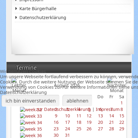
Karte Bürgerhalle
Datenschutzerklärung
Termine
Wir benutzen Cookies
Um unsere Webseite fortlaufend verbessern zu können, verwend
Cookies. Durch die weitere Nutzung der Webseite stimmen Sie de
August 2026
Verwendung von Cookies zu. Für weitere Informationen siehe un
Datenschutzerklärung
So
Mo
Di
Mi
Do
Fr
Sa
ich bin einverstanden
ablehnen
1
2
3
4
5
6
7
8
zur Datenschutzerklärung
|
Impressum
9
10
11
12
13
14
15
16
17
18
19
20
21
22
23
24
25
26
27
28
29
30
31