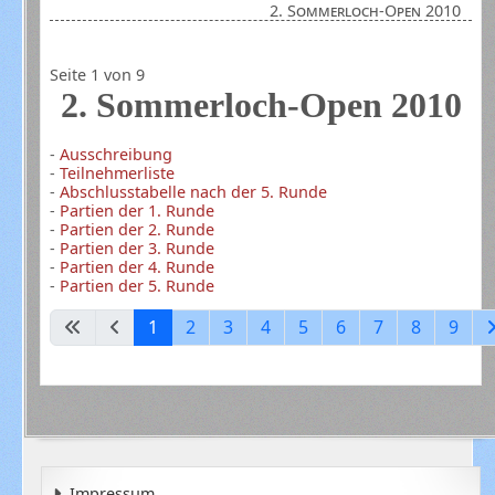
2. Sommerloch-Open 2010
Seite 1 von 9
2. Sommerloch-Open 2010
-
Ausschreibung
-
Teilnehmerliste
-
Abschlusstabelle nach der 5. Runde
-
Partien der 1. Runde
-
Partien der 2. Runde
-
Partien der 3. Runde
-
Partien der 4. Runde
-
Partien der 5. Runde
1
2
3
4
5
6
7
8
9
Impressum