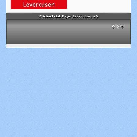
© Schachclub Bayer Leverkusen e.V.
↑↑↑