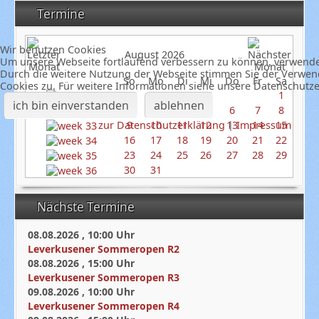
Termine
Wir benutzen Cookies
August 2026
Um unsere Webseite fortlaufend verbessern zu können, verwende
Durch die weitere Nutzung der Webseite stimmen Sie der Verwe
So
Mo
Di
Mi
Do
Fr
Sa
Cookies zu. Für weitere Informationen siehe unsere Datenschutz
1
ich bin einverstanden
ablehnen
2
3
4
5
6
7
8
zur Datenschutzerklärung
|
Impressum
9
10
11
12
13
14
15
16
17
18
19
20
21
22
23
24
25
26
27
28
29
30
31
Nächste Termine
08.08.2026
,
10:00
Uhr
Leverkusener Sommeropen R2
08.08.2026
,
15:00
Uhr
Leverkusener Sommeropen R3
09.08.2026
,
10:00
Uhr
Leverkusener Sommeropen R4