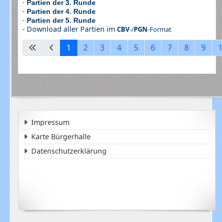
-
Partien der 3. Runde
-
Partien der 4. Runde
-
Partien der 5. Runde
- Download aller Partien im
CBV
-/
PGN
-Format
1
2
3
4
5
6
7
8
9
Impressum
Karte Bürgerhalle
Datenschutzerklärung