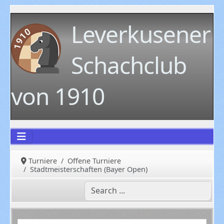
Leverkusener
Schachclub
von 1910
Turniere
Offene Turniere
Stadtmeisterschaften (Bayer Open)