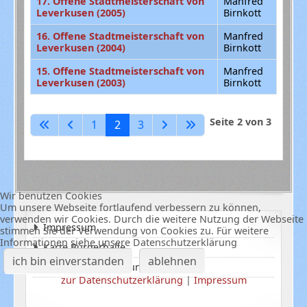
17. Offene Stadtmeisterschaft von
Manfred
Leverkusen (2005)
Birnkott
16. Offene Stadtmeisterschaft von
Manfred
Leverkusen (2004)
Birnkott
15. Offene Stadtmeisterschaft von
Manfred
Leverkusen (2003)
Birnkott
Beiträge
Seite 2 von 3
1
2
3
Wir benutzen Cookies
Um unsere Webseite fortlaufend verbessern zu können,
verwenden wir Cookies. Durch die weitere Nutzung der Webseite
Impressum
stimmen Sie der Verwendung von Cookies zu. Für weitere
Informationen siehe unsere Datenschutzerklärung
Karte Bürgerhalle
ich bin einverstanden
ablehnen
Datenschutzerklärung
zur Datenschutzerklärung
|
Impressum