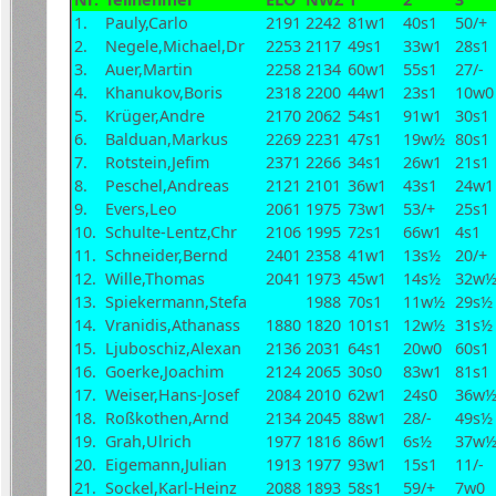
1.
Pauly,Carlo
2191
2242
81w1
40s1
50/+
2.
Negele,Michael,Dr
2253
2117
49s1
33w1
28s1
3.
Auer,Martin
2258
2134
60w1
55s1
27/-
4.
Khanukov,Boris
2318
2200
44w1
23s1
10w0
5.
Krüger,Andre
2170
2062
54s1
91w1
30s1
6.
Balduan,Markus
2269
2231
47s1
19w½
80s1
7.
Rotstein,Jefim
2371
2266
34s1
26w1
21s1
8.
Peschel,Andreas
2121
2101
36w1
43s1
24w1
9.
Evers,Leo
2061
1975
73w1
53/+
25s1
10.
Schulte-Lentz,Chr
2106
1995
72s1
66w1
4s1
11.
Schneider,Bernd
2401
2358
41w1
13s½
20/+
12.
Wille,Thomas
2041
1973
45w1
14s½
32w
13.
Spiekermann,Stefa
1988
70s1
11w½
29s½
14.
Vranidis,Athanass
1880
1820
101s1
12w½
31s½
15.
Ljuboschiz,Alexan
2136
2031
64s1
20w0
60s1
16.
Goerke,Joachim
2124
2065
30s0
83w1
81s1
17.
Weiser,Hans-Josef
2084
2010
62w1
24s0
36w
18.
Roßkothen,Arnd
2134
2045
88w1
28/-
49s½
19.
Grah,Ulrich
1977
1816
86w1
6s½
37w
20.
Eigemann,Julian
1913
1977
93w1
15s1
11/-
21.
Sockel,Karl-Heinz
2088
1893
58s1
59/+
7w0