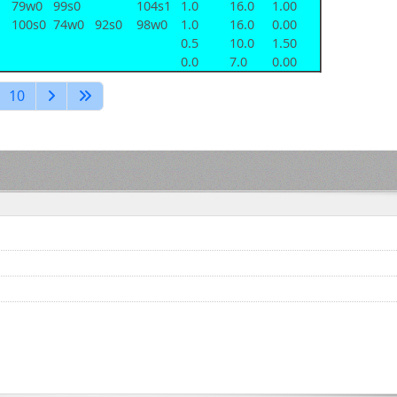
79w0
99s0
104s1
1.0
16.0
1.00
100s0
74w0
92s0
98w0
1.0
16.0
0.00
0.5
10.0
1.50
0.0
7.0
0.00
10