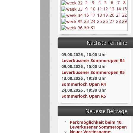
2
3
4
5
6
7
8
9
10
11
12
13
14
15
16
17
18
19
20
21
22
23
24
25
26
27
28
29
30
31
Nächste Termine
09.08.2026
,
10:00
Uhr
Leverkusener Sommeropen R4
09.08.2026
,
15:00
Uhr
Leverkusener Sommeropen R5
13.08.2026
,
19:30
Uhr
Sommerloch Open R4
24.08.2026
,
19:30
Uhr
Sommerloch Open R5
Neueste Beiträge
Parkmöglichkeit beim 10.
Leverkusener Sommeropen
Neuer Vereinsname: