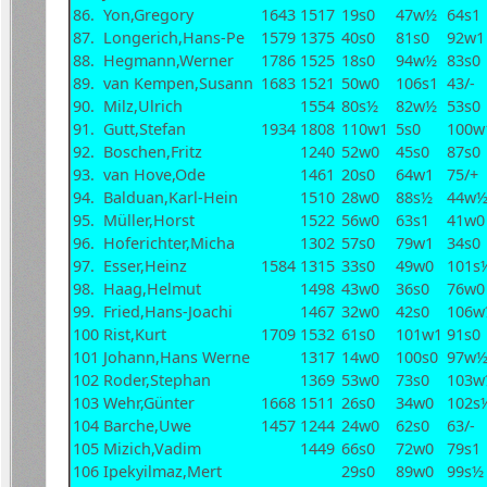
86.
Yon,Gregory
1643
1517
19s0
47w½
64s1
87.
Longerich,Hans-Pe
1579
1375
40s0
81s0
92w1
88.
Hegmann,Werner
1786
1525
18s0
94w½
83s0
89.
van Kempen,Susann
1683
1521
50w0
106s1
43/-
90.
Milz,Ulrich
1554
80s½
82w½
53s0
91.
Gutt,Stefan
1934
1808
110w1
5s0
100w
92.
Boschen,Fritz
1240
52w0
45s0
87s0
93.
van Hove,Ode
1461
20s0
64w1
75/+
94.
Balduan,Karl-Hein
1510
28w0
88s½
44w
95.
Müller,Horst
1522
56w0
63s1
41w0
96.
Hoferichter,Micha
1302
57s0
79w1
34s0
97.
Esser,Heinz
1584
1315
33s0
49w0
101s
98.
Haag,Helmut
1498
43w0
36s0
76w0
99.
Fried,Hans-Joachi
1467
32w0
42s0
106w
100
Rist,Kurt
1709
1532
61s0
101w1
91s0
101
Johann,Hans Werne
1317
14w0
100s0
97w
102
Roder,Stephan
1369
53w0
73s0
103w
103
Wehr,Günter
1668
1511
26s0
34w0
102s
104
Barche,Uwe
1457
1244
24w0
62s0
63/-
105
Mizich,Vadim
1449
66s0
72w0
79s1
106
Ipekyilmaz,Mert
29s0
89w0
99s½