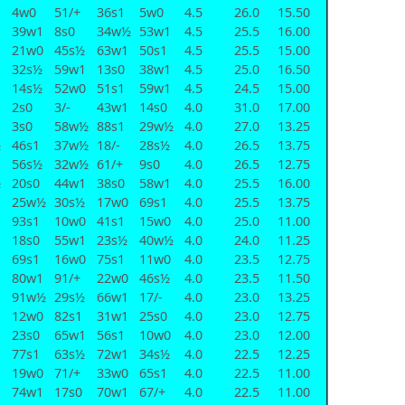
4w0
51/+
36s1
5w0
4.5
26.0
15.50
39w1
8s0
34w½
53w1
4.5
25.5
16.00
21w0
45s½
63w1
50s1
4.5
25.5
15.00
32s½
59w1
13s0
38w1
4.5
25.0
16.50
14s½
52w0
51s1
59w1
4.5
24.5
15.00
2s0
3/-
43w1
14s0
4.0
31.0
17.00
3s0
58w½
88s1
29w½
4.0
27.0
13.25
½
46s1
37w½
18/-
28s½
4.0
26.5
13.75
56s½
32w½
61/+
9s0
4.0
26.5
12.75
½
20s0
44w1
38s0
58w1
4.0
25.5
16.00
25w½
30s½
17w0
69s1
4.0
25.5
13.75
93s1
10w0
41s1
15w0
4.0
25.0
11.00
18s0
55w1
23s½
40w½
4.0
24.0
11.25
69s1
16w0
75s1
11w0
4.0
23.5
12.75
80w1
91/+
22w0
46s½
4.0
23.5
11.50
91w½
29s½
66w1
17/-
4.0
23.0
13.25
12w0
82s1
31w1
25s0
4.0
23.0
12.75
23s0
65w1
56s1
10w0
4.0
23.0
12.00
77s1
63s½
72w1
34s½
4.0
22.5
12.25
19w0
71/+
33w0
65s1
4.0
22.5
11.00
74w1
17s0
70w1
67/+
4.0
22.5
11.00