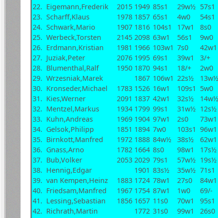
22.
Eigemann,Frederik
2015
1949
85s1
29w½
57s1
23.
Scharff,Klaus
1978
1857
65s1
4w0
54s1
24.
Schwark,Mario
1907
1816
104s1
17w1
8s0
25.
Werbeck,Torsten
2145
2098
63w1
56s1
9w0
26.
Erdmann,Kristian
1981
1966
103w1
7s0
42w1
27.
Juziak,Peter
2076
1995
69s1
39w1
3/+
28.
Blumenthal,Ralf
1950
1870
94s1
18/+
2w0
29.
Wrzesniak,Marek
1867
106w1
22s½
13w
30.
Kronseder,Michael
1783
1526
16w1
109s1
5w0
31.
Kies,Werner
2091
1837
42w1
32s½
14w
32.
Mentzel,Markus
1934
1799
99s1
31w½
12s½
33.
Kuhn,Andreas
1969
1904
97w1
2s0
73w1
34.
Gelsok,Philipp
1851
1894
7w0
103s1
96w1
35.
Birnkott,Manfred
1972
1888
84w½
38s½
62w1
36.
Gnass,Arno
1782
1664
8s0
98w1
17s½
37.
Bub,Volker
2053
2029
79s1
57w½
19s½
38.
Hennig,Edgar
1901
83s½
35w½
71s1
39.
van Kempen,Heinz
1883
1724
78w1
27s0
84w1
40.
Friedsam,Manfred
1967
1754
87w1
1w0
69/-
41.
Lessing,Sebastian
1856
1657
11s0
70w1
95s1
42.
Richrath,Martin
1772
31s0
99w1
26s0