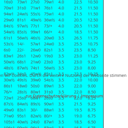
16s0
73w1
27s0
79w1
4.0
22.5
10.50
70w1
31s0
71w1
76s1
4.0
21.5
11.50
94w1
24w½
55s½
75w1
4.0
21.5
11.50
29w0
81s1
49w½
36w½
4.0
20.5
12.50
½
84s½
97w½
77s1
73/+
4.0
20.5
11.50
54w½
85s½
99w1
66/+
4.0
18.5
11.50
½
61s1
56w½
46s½
20w0
3.5
26.5
11.75
53s½
14/-
57w1
24w0
3.5
25.5
10.75
6s0
22/-
26w0
82s1
3.5
23.5
8.50
83w1
26s1
12w0
19s0
3.5
23.0
11.25
50w½
68s1
21w0
23s0
3.5
23.0
9.25
48s½
87w½
74s1
56w½
3.5
23.0
8.00
82w½
34s0
45w½
85s1
3.5
22.5
10.25
n wir Cookies. Durch die weitere Nutzung der Webseite stimmen 
30w½
49s½
39w0
54s½
3.5
22.0
10.00
86s1
18w0
50s0
89w1
3.5
22.0
9.00
76/+
28s½
80w1
31s0
3.5
22.0
8.50
zur Datenschutzerklärung
|
Impressum
72w1
25s0
68w1
26s0
3.5
22.0
8.25
87s½
84w½
89s½
90w1
3.5
21.5
9.25
49w0
83s1
30/-
88w1
3.5
19.5
8.75
71w0
95s1
82w½
80/+
3.5
19.0
6.75
105s1
40w½
24s0
87w1
3.5
18.5
6.50
106s1
90w½
96s1
83w1
3.5
16.5
6.75