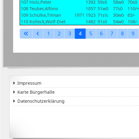
107
Holz,Peter
1392
59s0
58w0
70s0
108
Teuber,Alfons
1057
51w0
77s0
110/+
109
Schülke,Tilman
1971
1923
71s½
30w0
65/-
110
Kolleck,Wolf-Diet
1482
91s0
54w0
108/-
1
2
3
4
5
6
7
8
9
Impressum
Karte Bürgerhalle
Datenschutzerklärung