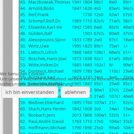
43.
Maczkowiak,Thomas
1941
1804
98s1
8w0
89/+
44.
Arnold,Bodo
1847
1626
4s0
65w½
94s½
45.
Reif,Frank
1736
12s0
92w1
67s0
46.
Schimpf,Rolf,Dr.
1969
1710
82s½
71w½
58s1
47.
Elsweiler,Karl-He
1842
1560
6w0
86s½
48w
48.
Gülden,Ralf
1503
67s½
80w0
47s½
49.
Alexopoulos,Spiro
1833
1789
2w0
97s1
18w
50.
Wirtz,Uwe
1995
1825
89s1
75w1
1/-
51.
Liebsch,Ulrich
1868
1669
108s1
68w½
61/+
52.
Boschek,Hans-Joac
1873
1838
92s1
61w½
68s0
53.
Witte,Volker,Dr.
1885
1669
102s1
9/-
90w1
54.
Domnick,Michael
1809
1789
5w0
110s1
23w0
Wir benutzen Cookies
55.
Pützkaul,Karl
1973
1737
74s1
3w0
72s½
Um unsere Webseite fortlaufend verbessern zu können, verwende
56.
Jiritschka,Wolfga
1965
1847
95s1
25w0
85s1
siehe unsere Datenschutzerklärung
57.
Ziabari,Morteza
1874
1792
96w1
37s½
22w0
ich bin einverstanden
ablehnen
58.
Depping,Thomas
1765
1595
21w0
107s1
46w0
59.
Bießner,Eberhard
1895
1760
107w1
21/-
82s½
60.
Stuch,Hans-Ferdin
1842
1608
3s0
74w1
15w0
61.
Bosbach,Jens
2013
1806
100w1
52s½
51/-
62.
Paul,André David
1763
1710
17s0
104w1
35s0
63.
Hoffmann,Michael
1790
1696
25s0
95w0
104/+
64.
Kopernok,Ingo
1790
1341
15w0
93s0
86w0