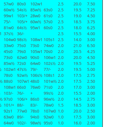
57w0
80s0
102w1
2.5
20.0
7.50
60w½
54s½
85w½
63s0
2.5
19.5
7.25
99w1
103/+
28w0
61s0
2.5
19.0
4.50
75/-
105/+
60w½
57s0
2.5
18.5
3.75
81w0
64s½
95w1
60s0
2.5
18.0
6.25
1
37s½
36/-
2.5
15.5
4.00
104w0
98s½
108w1
105s1
2.5
14.0
3.00
33w0
75s0
73s0
74w0
2.0
21.0
6.50
½
45s0
79s0
105w1
70s0
2.0
20.5
4.25
73s0
62w0
90s0
106w1
2.0
20.0
4.50
85w½
72s0
64w0
102s½
2.0
19.5
5.25
½
102w1
47s½
79/-
77/-
2.0
19.5
5.00
78s0
92w½
106s½
108s1
2.0
17.5
2.75
½
88s0
107w1
48s0
101w½
2.0
17.5
2.50
108w1
66s0
76w0
71s0
2.0
17.0
3.00
½
103/-
76/-
+
99s½
2.0
15.5
2.00
½
97s0
106/+
86s0
96w½
2.0
14.5
2.75
½
101/+
88/-
83/-
78w0
1.5
18.5
3.00
92s1
77w0
78s0
107w0
1.0
20.0
2.50
63w0
89/-
94s0
92w0
1.0
17.5
3.00
64w0
102/-
98w½
95s0
1.0
16.0
2.00