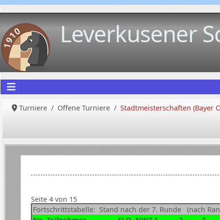
Leverkusener S
Turniere
Offene Turniere
Stadtmeisterschaften (Bayer 
Seite 4 von 15
Fortschrittstabelle: Stand nach der 7. Runde (nach Rang
Nr.
Teilnehmer
ELO
NWZ
1
2
3