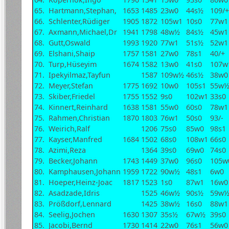
65.
Hartmann,Stephan,
1653
1485
23w0
44s½
109/+
66.
Schlenter,Rüdiger
1905
1872
105w1
10s0
77w1
67.
Axmann,Michael,Dr
1941
1798
48w½
84s½
45w1
68.
Gutt,Oswald
1993
1920
77w1
51s½
52w1
69.
Elshani,Shaip
1757
1581
27w0
78s1
40/+
70.
Turp,Hüseyim
1674
1582
13w0
41s0
107w
71.
Ipekyilmaz,Tayfun
1587
109w½
46s½
38w0
72.
Meyer,Stefan
1775
1692
10w0
105s1
55w
73.
Skiber,Friedel
1755
1552
9s0
102w1
33s0
74.
Kinnert,Reinhard
1638
1581
55w0
60s0
78w1
75.
Rahmen,Christian
1870
1803
76w1
50s0
93/-
76.
Weirich,Ralf
1206
75s0
85w0
98s1
77.
Kayser,Manfred
1684
1502
68s0
108w1
66s0
78.
Azimi,Reza
1364
39s0
69w0
74s0
79.
Becker,Johann
1743
1449
37w0
96s0
105w
80.
Kamphausen,Johann
1959
1722
90w½
48s1
6w0
81.
Hoeper,Heinz-Joac
1817
1523
1s0
87w1
16w0
82.
Asadzade,Idris
1525
46w½
90s½
59w
83.
Prößdorf,Lennard
1425
38w½
16s0
88w1
84.
Seelig,Jochen
1630
1307
35s½
67w½
39s0
85.
Jacobi,Bernd
1730
1414
22w0
76s1
56w0