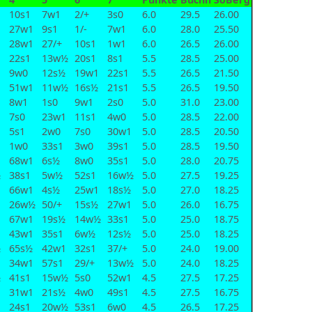
10s1
7w1
2/+
3s0
6.0
29.5
26.00
27w1
9s1
1/-
7w1
6.0
28.0
25.50
28w1
27/+
10s1
1w1
6.0
26.5
26.00
22s1
13w½
20s1
8s1
5.5
28.5
25.00
9w0
12s½
19w1
22s1
5.5
26.5
21.50
51w1
11w½
16s½
21s1
5.5
26.5
19.50
8w1
1s0
9w1
2s0
5.0
31.0
23.00
7s0
23w1
11s1
4w0
5.0
28.5
22.00
5s1
2w0
7s0
30w1
5.0
28.5
20.50
1w0
33s1
3w0
39s1
5.0
28.5
19.50
68w1
6s½
8w0
35s1
5.0
28.0
20.75
½
38s1
5w½
52s1
16w½
5.0
27.5
19.25
66w1
4s½
25w1
18s½
5.0
27.0
18.25
26w½
50/+
15s½
27w1
5.0
26.0
16.75
67w1
19s½
14w½
33s1
5.0
25.0
18.75
43w1
35s1
6w½
12s½
5.0
25.0
18.25
½
65s½
42w1
32s1
37/+
5.0
24.0
19.00
34w1
57s1
29/+
13w½
5.0
24.0
18.25
½
41s1
15w½
5s0
52w1
4.5
27.5
17.25
31w1
21s½
4w0
49s1
4.5
27.5
16.75
24s1
20w½
53s1
6w0
4.5
26.5
17.25