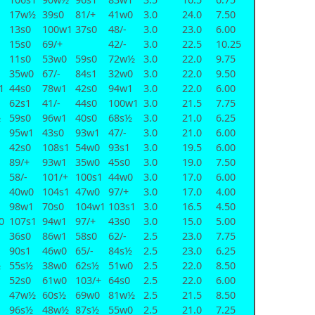
17w½
39s0
81/+
41w0
3.0
24.0
7.50
13s0
100w1
37s0
48/-
3.0
23.0
6.00
15s0
69/+
42/-
3.0
22.5
10.25
11s0
53w0
59s0
72w½
3.0
22.0
9.75
35w0
67/-
84s1
32w0
3.0
22.0
9.50
1
44s0
78w1
42s0
94w1
3.0
22.0
6.00
62s1
41/-
44s0
100w1
3.0
21.5
7.75
½
59s0
96w1
40s0
68s½
3.0
21.0
6.25
95w1
43s0
93w1
47/-
3.0
21.0
6.00
42s0
108s1
54w0
93s1
3.0
19.5
6.00
89/+
93w1
35w0
45s0
3.0
19.0
7.50
58/-
101/+
100s1
44w0
3.0
17.0
6.00
40w0
104s1
47w0
97/+
3.0
17.0
4.00
98w1
70s0
104w1
103s1
3.0
16.5
4.50
0
107s1
94w1
97/+
43s0
3.0
15.0
5.00
36s0
86w1
58s0
62/-
2.5
23.0
7.75
90s1
46w0
65/-
84s½
2.5
23.0
6.25
½
55s½
38w0
62s½
51w0
2.5
22.0
8.50
52s0
61w0
103/+
64s0
2.5
22.0
6.00
47w½
60s½
69w0
81w½
2.5
21.5
8.50
96s½
48w½
87s½
55w0
2.5
21.0
7.25