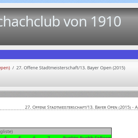
chachclub von 1910
Open)
27. Offene Stadtmeisterschaft/13. Bayer Open (2015)
27. Offene Stadtmeisterschaft/13. Bayer Open (2015) - 
liste)
4
5
6
7
Punkte
Buchh
SoBerg