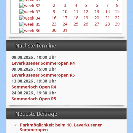
2
3
4
5
6
7
8
9
10
11
12
13
14
15
16
17
18
19
20
21
22
23
24
25
26
27
28
29
30
31
Nächste Termine
09.08.2026
,
10:00
Uhr
Leverkusener Sommeropen R4
09.08.2026
,
15:00
Uhr
Leverkusener Sommeropen R5
13.08.2026
,
19:30
Uhr
Sommerloch Open R4
24.08.2026
,
19:30
Uhr
Sommerloch Open R5
Neueste Beiträge
Parkmöglichkeit beim 10. Leverkusener
Sommeropen