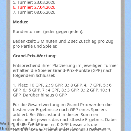
5. Turnier: 23.03.2026
6. Turnier: 27.04.2026
7. Turnier: 08.06.2026
Modus:
Rundenturnier (jeder gegen jeden).
Bedenkzeit: 3 Minuten und 2 sec Zuschlag pro Zug
pro Partie und Spieler.
Grand-Prix-Wertung:
Entsprechend ihrer Platzierung im jeweiligen Turnier
erhalten die Spieler Grand-Prix-Punkte (GPP) nach
folgendem Schlüssel:
1. Platz: 10 GPP, 2.: 9 GPP, 3.: 8 GPP, 4.: 7 GPP, 5.: 6
GPP, 6.: 5 GPP, 7.: 4 GPP, 8.: 3 GPP, 9.: 2 GPP, 10.: 1
GPP. Darüber hinaus 0 GPP.
Für die Gesamtwertung im Grand Prix werden die
besten vier Ergebnisse nach GPP eines Spielers
addiert. Bei Gleichstand in diesen Summen
entscheidet jeweils das nächstbeste Ergebnis. Dabei
Wir benutzen Cookies
gilt die Teilnahme mit 0 GPP besser als die
Um unsere Webseite fortlaufend verbessern zu können,
Nichtteilnahme. Teilnehmen wird also belohnt!