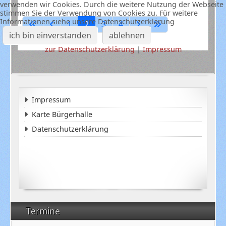
verwenden wir Cookies. Durch die weitere Nutzung der Webseite
stimmen Sie der Verwendung von Cookies zu. Für weitere
Informationen siehe unsere Datenschutzerklärung
1
2
3
4
ich bin einverstanden
ablehnen
zur Datenschutzerklärung
|
Impressum
Impressum
Karte Bürgerhalle
Datenschutzerklärung
Termine