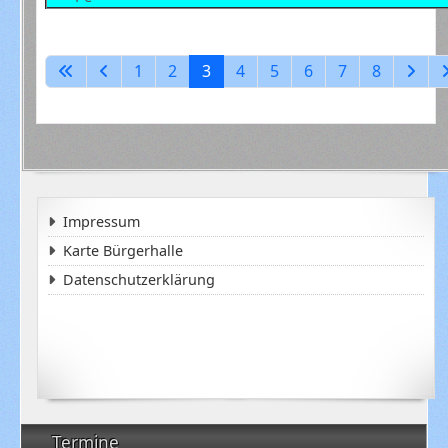
1
2
3
4
5
6
7
8
Impressum
Karte Bürgerhalle
Datenschutzerklärung
Termine