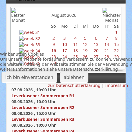
August 2026
So
Mo
Di
Mi
Do
Fr
Sa
1
2
3
4
5
6
7
8
9
10
11
12
13
14
15
16
17
18
19
20
21
22
Wir benutzen Cookies
23
24
25
26
27
28
29
Um unsere Webseite fortlaufend verbessern zu können, verwende
30
31
die weitere Nutzung der Webseite stimmen Sie der Verwendung v
weitere Informationen siehe unsere Datenschutzerklärung
ich bin einverstanden
ablehnen
Nächste Termine
zur Datenschutzerklärung
|
Impressum
07.08.2026
,
19:00
Uhr
Leverkusener Sommeropen R1
08.08.2026
,
10:00
Uhr
Leverkusener Sommeropen R2
08.08.2026
,
15:00
Uhr
Leverkusener Sommeropen R3
09.08.2026
,
10:00
Uhr
Leverkusener Sommeropen R4