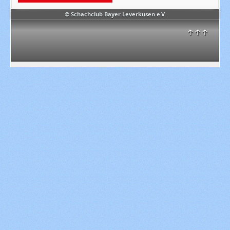
© Schachclub Bayer Leverkusen e.V.
↑↑↑