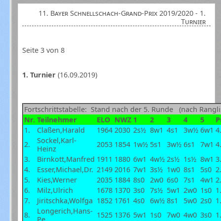
11. Bayer Schnellschach-Grand-Prix 2019/2020 - 1.
Turnier
Seite 3 von 8
1. Turnier
(16.09.2019)
Fortschrittstabelle: Stand nach der 5. Runde (nach Rangli
Nr.
Teilnehmer
ELO
NWZ
1
2
3
4
5
P
1.
Claßen,Harald
1964
2030
2s½
8w1
4s1
3w½
6w1
4
Sockel,Karl-
2.
2053
1854
1w½
5s1
3w½
6s1
7w1
4
Heinz
3.
Birnkott,Manfred
1911
1880
6w1
4w½
2s½
1s½
8w1
3
4.
Esser,Michael,Dr.
2149
2016
7w1
3s½
1w0
8s1
5s0
2
5.
Kies,Werner
2035
1884
8s0
2w0
6s0
7s1
4w1
2
6.
Milz,Ulrich
1678
1370
3s0
7s½
5w1
2w0
1s0
1
7.
Jiritschka,Wolfga
1852
1761
4s0
6w½
8s1
5w0
2s0
1
Longerich,Hans-
8.
1525
1376
5w1
1s0
7w0
4w0
3s0
1
Pe